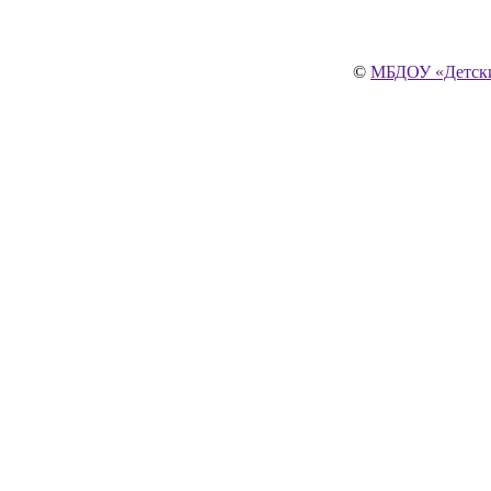
©
МБДОУ «Детски